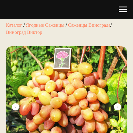
Каталог
/
Ягодные Саженцы
/
Саженцы Винограда
/
Виноград Виктор