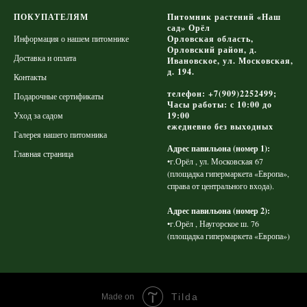
ПОКУПАТЕЛЯМ
Питомник растений «Наш
сад» Орёл
Информация о нашем питомнике
Орловская область,
Орловский район, д.
Доставка и оплата
Ивановское, ул. Московская,
д. 194.
Контакты
телефон: +7(909)2252499;
Подарочные сертификаты
Часы работы: с 10:00 до
Уход за садом
19:00
ежедневно без выходных
Галерея нашего питомника
Адрес павильона (номер 1):
Главная страница
•г.Орёл , ул. Московская 67
(площадка гипермаркета «Европа»,
справа от центрального входа).
Адрес павильона (номер 2):
•г.Орёл , Наугорское ш. 76
(площадка гипермаркета «Европа»)
Tilda
Made on