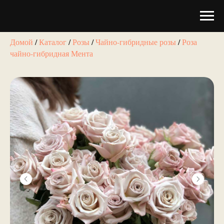
Домой
/
Каталог
/
Розы
/
Чайно-гибридные розы
/
Роза
чайно-гибридная Мента