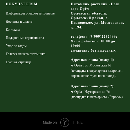
ПОКУПАТЕЛЯМ
Питомник растений «Наш
сад» Орёл
Информация о нашем питомнике
Орловская область,
Орловский район, д.
Доставка и оплата
Ивановское, ул. Московская,
д. 194.
Контакты
телефон: +7(909)2252499;
Подарочные сертификаты
Часы работы: с 10:00 до
Уход за садом
19:00
ежедневно без выходных
Галерея нашего питомника
Адрес павильона (номер 1):
Главная страница
•г.Орёл , ул. Московская 67
(площадка гипермаркета «Европа»,
справа от центрального входа).
Адрес павильона (номер 2):
•г.Орёл , Наугорское ш. 76
(площадка гипермаркета «Европа»)
Tilda
Made on