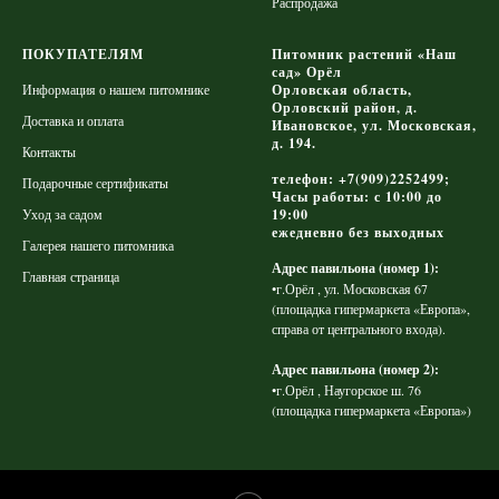
Распродажа
ПОКУПАТЕЛЯМ
Питомник растений «Наш
сад» Орёл
Информация о нашем питомнике
Орловская область,
Орловский район, д.
Доставка и оплата
Ивановское, ул. Московская,
д. 194.
Контакты
телефон: +7(909)2252499;
Подарочные сертификаты
Часы работы: с 10:00 до
Уход за садом
19:00
ежедневно без выходных
Галерея нашего питомника
Адрес павильона (номер 1):
Главная страница
•г.Орёл , ул. Московская 67
(площадка гипермаркета «Европа»,
справа от центрального входа).
Адрес павильона (номер 2):
•г.Орёл , Наугорское ш. 76
(площадка гипермаркета «Европа»)