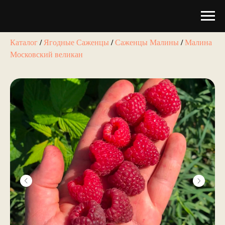
Каталог
/
Ягодные Саженцы
/
Саженцы Малины
/
Малина
Московский великан