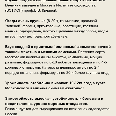
Крупноплодный бесшипный ранний сорт Московский
Великан
выведен в Москве в Институте садоводства
(ВСТИСП) проф.В.В. Кичиной.
Ягоды очень крупные
(8-20г), конические, красивой
"точёной" формы, ярко-красные, блестящие, костянки
мелкие, однородные, плотно сцеплены между собой, ягоды
вмеру плотные, транспортабельные.
Вкус сладкий с приятным "малинным" ароматом, сочной
тающей мякотью и мелкими семенами.
Растения сорта
Московский великан до 2м высотой, компактные, мощно
развитые, формируют по 8-10 побегов замещения и по 4-5
корневых отпрысков. Латералы длинные, имеют по 2-4
порядка ветвления, формируют по 20 и более крупных ягод.
Урожайность стабильно высокая: 10-12кг ягод с куста
Московского великана снимаем ежегодно!
Зимостойкость высокая, устойчивость к болезням и
вредителям на уровне мировых стандартов.
Рекомендуется для выращивания во всех зонах садоводства
России.