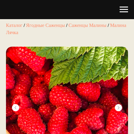
Каталог
/
Ягодные Саженцы
/
Саженцы Малины
/
Малина
Лячка