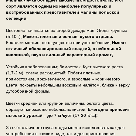
Малина Лячка обладает множеством достоинств, этот
сорт является одним из наиболее популярных и
востребованных представителей малины польской
селекции.
Цветение начинается во второй декаде мая; Ягоды крупные
(5-10 г);
Мякоть плотная и сочная, сухого отрыва.
Косточки мелкие, не ощущаются при употреблении;
Имеют
отличный сбалансированный сладкий, с небольшой
кислинкой, вкус и сильный характерный аромат;
Устойчив к заболеваниям; Зимостоек; Куст высокого роста
(1,7-2 м), слегка раскидистый; Побеги плотные,
прямостоячие, ярко-зелёного, а взрослые – коричневого
цвета, покрыты небольшим восковым налётом, ближе к верху
дугообразной формы.
Цветки средней или крупной величины, белого цвета,
образуют множество небольших кистей;
Ежегодно приносит
высокий урожай – до 7 кг/куст (17-20 т/га);
За счёт отличного вкуса ягоды можно использовать как для
употребления в свежем виде, так и для приготовления