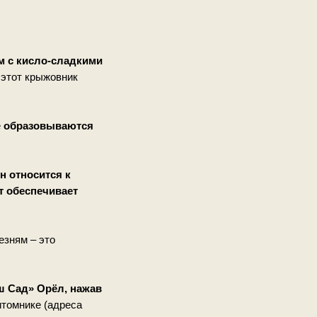
м с кисло-сладкими
 этот крыжовник
е
образовываются
н относится к
т обеспечивает
езням – это
ш Сад» Орёл, нажав
итомнике (адреса