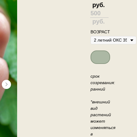
руб.
500
руб.
ВОЗРАСТ
Out of stock
срок
созревания:
ранний
*внешний
вид
растений
может
изменяться
в