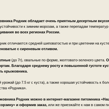
вника Родник обладает очень приятным десертным вкусо
 устойчивости к зимним морозам, а также перепадам температур
ивания во всех регионах России.
ник отличаются средней шиповатостью и при цветении на куст
еноватые с сиреневым отливом.
упные
(до 7г), овальные по форме, желтовато-зеленого цвета.
О
там. Благодаря среднему росту и повышенной густоте кус
ть крыжовника.
урожай (до 7.5 кг с куста), а также хорошая устойчивость к бол
тва «Родника».
жовника Родник можно в интернет-магазине питомника «На
корзину» и оформив заказ,
или же приезжайте к нам в самом п