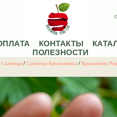
О
ОПЛАТА
КОНТАКТЫ
КАТА
ПОЛЕЗНОСТИ
е Саженцы
/
Саженцы Крыжовника
/
Крыжовник Ро