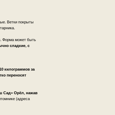
тые. Ветки покрыты
тарника.
ый. Форма может быть
чно сладкие, с
 10 килограммов за
гко переносят
ш Сад» Орёл, нажав
итомнике (адреса