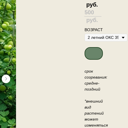
руб.
500
руб.
ВОЗРАСТ
ДОБАВИТЬ В КО
срок
созревания:
средне-
поздний
*внешний
вид
растений
может
изменяться