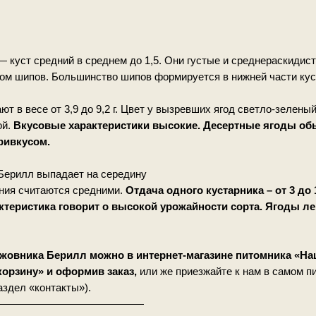
— куст средний в среднем до 1,5. Они густые и среднераскидис
м шипов. Большинство шипов формируется в нижней части кус
т в весе от 3,9 до 9,2 г. Цвет у вызревших ягод светло-зелен
ой.
Вкусовые характеристики высокие. Десертные ягоды обы
ривкусом.
Берилл выпадает на середину
ания считаются средними.
Отдача одного кустарника – от 3 до
актеристика говорит о высокой урожайности сорта. Ягоды ле
жовника Берилл можно в интернет-магазине питомника «На
корзину» и оформив заказ,
или же приезжайте к нам в самом п
аздел «контакты»).
——————————————