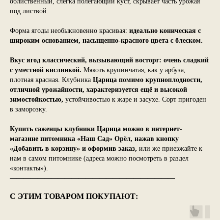
облиственный, слегка полегающий куст, скрывает часть урожая
под листвой.
Форма ягоды необыкновенно красивая:
идеально коническая с
широким основанием, насыщенно-красного цвета с блеском.
Вкус ягод классический, вызывающий восторг: очень сладкий
с уместной кислинкой.
Мякоть крупинчатая, как у арбуза,
плотная красная. Клубника
Царица помимо крупноплодности,
отличной урожайности, характеризуется ещё и высокой
зимостойкостью,
устойчивостью к жаре и засухе. Сорт пригоден
в заморозку.
Купить саженцы клубники Царица можно в интернет-
магазине питомника «Наш Сад» Орёл, нажав кнопку
«Добавить в корзину» и оформив заказ,
или же приезжайте к
нам в самом питомнике (адреса можно посмотреть в раздел
«контакты»).
————————————————————————
С ЭТИМ ТОВАРОМ ПОКУПАЮТ: