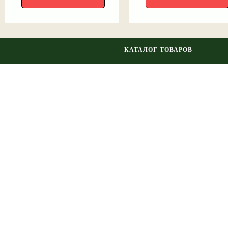
КАТАЛОГ ТОВАРОВ
Плодовые саженцы
Ягодные саженцы
Лиственные
Розы
2025 © Питомник «Наш Сад»
Лианы
Садовые цветы
Хвойные
Эксклюзив
Распродажа
ПОКУПАТЕЛЯМ
Питомник растений «Наш
сад» Орёл
Информация о нашем питомнике
Орловская область,
Орловский район, д.