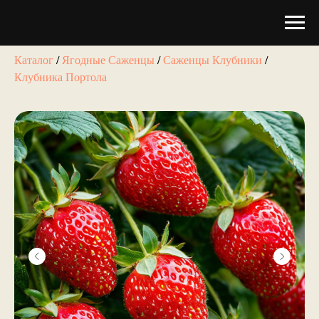
Каталог
/
Ягодные Саженцы
/
Саженцы Клубники
/
Клубника Портола