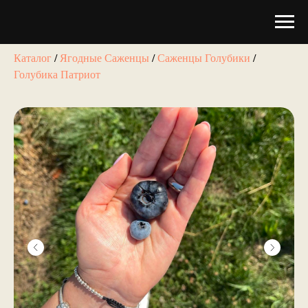
Каталог
/
Ягодные Саженцы
/
Саженцы Голубики
/
Голубика Патриот