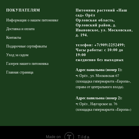
ПОКУПАТЕЛЯМ
Питомник растений «Наш
сад» Орёл
Информация о нашем питомнике
Орловская область,
Орловский район, д.
Доставка и оплата
Ивановское, ул. Московская,
д. 194.
Контакты
телефон: +7(909)2252499;
Подарочные сертификаты
Часы работы: с 10:00 до
Уход за садом
19:00
ежедневно без выходных
Галерея нашего питомника
Адрес павильона (номер 1):
Главная страница
•г.Орёл , ул. Московская 67
(площадка гипермаркета «Европа»,
справа от центрального входа).
Адрес павильона (номер 2):
•г.Орёл , Наугорское ш. 76
(площадка гипермаркета «Европа»)
Tilda
Made on