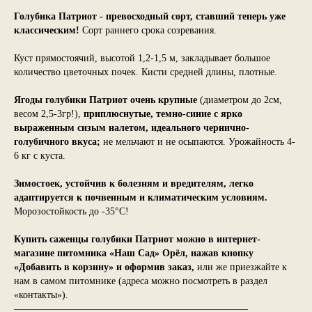
Голубика Патриот - превосходный сорт, ставший теперь уже
классическим!
Сорт раннего срока созревания.
Куст прямостоячий, высотой 1,2-1,5 м, закладывает большое
количество цветочных почек. Кисти средней длины, плотные.
Ягоды голубики Патриот очень крупные
(диаметром до 2см,
весом 2,5-3гр!),
приплюснутые, темно-синие с ярко
выраженным сизым налетом, идеального чернично-
голубичного вкуса;
не мельчают и не осыпаются. Урожайность 4-
6 кг с куста.
Зимостоек, устойчив к болезням и вредителям, легко
адаптируется к почвенным и климатическим условиям.
Морозостойкость до -35°С!
Купить саженцы голубики Патриот можно в интернет-
магазине питомника «Наш Сад» Орёл, нажав кнопку
«Добавить в корзину» и оформив заказ,
или же приезжайте к
нам в самом питомнике (адреса можно посмотреть в раздел
«контакты»).
————————————————————————