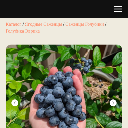
Каталог
/
Ягодные Саженцы
/
Саженцы Голубики
/
Голубика Эврика