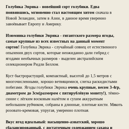
Голубика Эврика - новейший сорт голубики. Едва
появившись, мгновенно стал настоящим хитом
сначала в
Новой Зеландии, затем в Азии, в данное время уверенно
завоёвывает Европу и Америку.
Изюминка голубики Эврика - гигантского размера ягоды,
самые крупные из всех известных на данный момент
сортов!
Голубика Эврика - случайный сеянец от естественного
опыления двух сортов, которые неожиданно дали гибрид с
ягодами необычных размеров - выделен австралийским
селекционером Ридли Беллом.
Куст быстрорастущий, компактный, высотой до 1,5 метров с
многочисленными, хорошо ветвящимися, слегка раскидистыми
побегами. Ягоды голубики Эврика
очень крупные, весом 3-4гр,
диаметром до 3см(размером с пятирублёвую монету!)
, тёмно-
синие с лёгким восковым налётом и сухим аккуратным
небольшим рубчиком, собраны в длинные, плотные кисти. Мякоть
розовато-кремовая, упругая, умеренно плотная.
Вкус ягод идеальный: насыщенно-азиатский, хорошо
сбалансированный, с достаточным содержанием сахара и