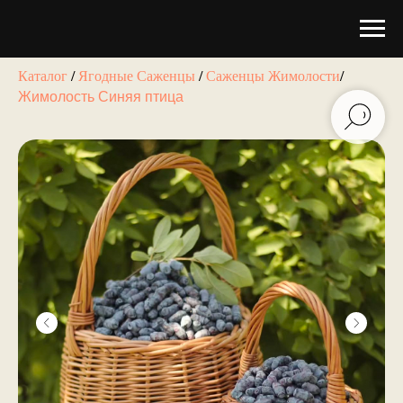
Каталог
/
Ягодные Саженцы
/
Саженцы Жимолости
/
Жимолость Синяя птица