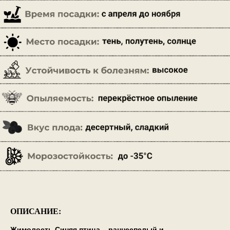
ОПИСАНИЕ:
Жимолость Синяя птица – раннеспелый и