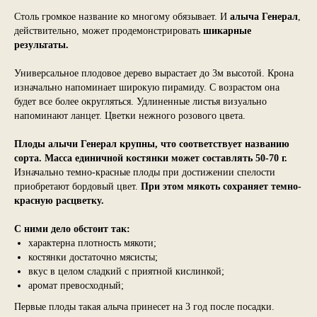
Столь громкое название ко многому обязывает. И
алыча Генерал
,
действительно, может продемонстрировать
шикарные
результаты.
Универсальное плодовое дерево вырастает до 3м высотой. Крона
изначально напоминает широкую пирамиду. С возрастом она
будет все более округляться. Удлиненные листья визуально
напоминают ланцет. Цветки нежного розового цвета.
Плоды алычи Генерал крупны, что соответствует названию
сорта. Масса единичной костянки может составлять 50-70 г.
Изначально темно-красные плоды при достижении спелости
приобретают бордовый цвет.
При этом мякоть сохраняет темно-
красную расцветку.
С ними дело обстоит так:
характерна плотность мякоти;
костянки достаточно мясисты;
вкус в целом сладкий с приятной кислинкой;
аромат превосходный;
Первые плоды такая алыча принесет на 3 год после посадки.