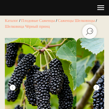
Каталог
/
Плодовые Саженцы
/
Саженцы Шелковицы
/
Шелковица Чёрный принц