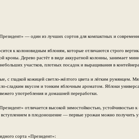
Президент» — один из лучших сортов для компактных и современн
сится к колоновидным яблоням, которые отличаются строго верти
ой кроны. Дерево растёт в виде аккуратной колонны, занимает мин
 небольших участков, плотных посадок и выращивания в контейнера
е, с гладкой кожицей светло-жёлтого цвета и лёгким румянцем. Мяк
сло-сладким вкусом и тонким яблочным ароматом. Яблоки универс
свежего употребления и домашней переработки.
Президент» отличается высокой зимостойкостью, устойчивостью к
 вступлением в плодоношение — первые урожаи можно получить уж
идного сорта «Президент»: