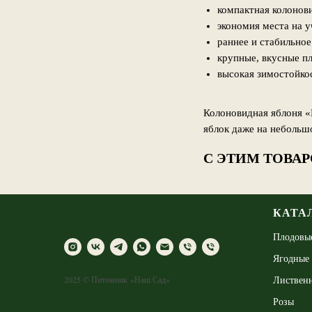
компактная колонов
экономия места на у
раннее и стабильно
крупные, вкусные п
высокая зимостойко
Колоновидная яблоня «
яблок даже на небольшо
С ЭТИМ ТОВА
КАТА
Плодовы
Ягодные
Листвен
2025 © Питомник «Наш Сад»
Розы