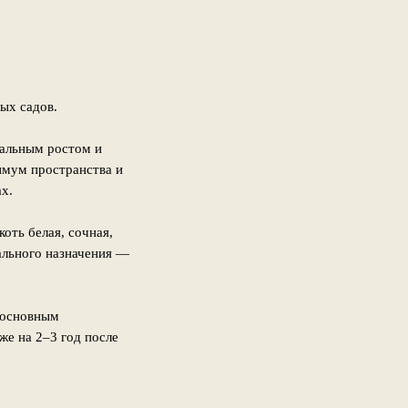
ых садов.
кальным ростом и
имум пространства и
х.
оть белая, сочная,
ального назначения —
 основным
е на 2–3 год после