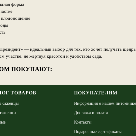
идная форма
частке
е плодоношение
лоды
сть
Президент» — идеальный выбор для тех, кто хочет получать щедр
м участке, не жертвуя красотой и удобством сада.
РОМ ПОКУПАЮТ:
ЛОГ ТОВАРОВ
ПОКУПАТЕЛЯМ
е саженцы
Информация о нашем питомнике
 саженцы
Доставка и оплата
ные
Контакты
Подарочные сертификаты