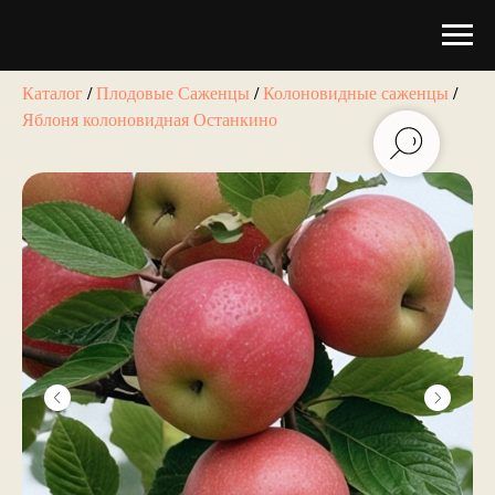
Каталог
/
Плодовые Саженцы
/
Колоновидные саженцы
/
Яблоня колоновидная Останкино