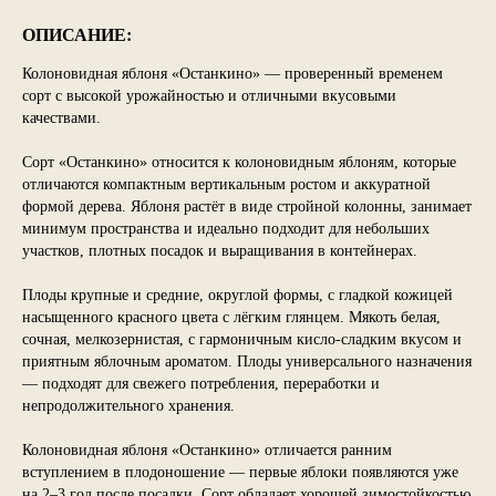
ОПИСАНИЕ:
Колоновидная яблоня «Останкино» — проверенный временем
сорт с высокой урожайностью и отличными вкусовыми
качествами.
Сорт «Останкино» относится к колоновидным яблоням, которые
отличаются компактным вертикальным ростом и аккуратной
формой дерева. Яблоня растёт в виде стройной колонны, занимает
минимум пространства и идеально подходит для небольших
участков, плотных посадок и выращивания в контейнерах.
Плоды крупные и средние, округлой формы, с гладкой кожицей
насыщенного красного цвета с лёгким глянцем. Мякоть белая,
сочная, мелкозернистая, с гармоничным кисло-сладким вкусом и
приятным яблочным ароматом. Плоды универсального назначения
— подходят для свежего потребления, переработки и
непродолжительного хранения.
Колоновидная яблоня «Останкино» отличается ранним
вступлением в плодоношение — первые яблоки появляются уже
на 2–3 год после посадки. Сорт обладает хорошей зимостойкостью