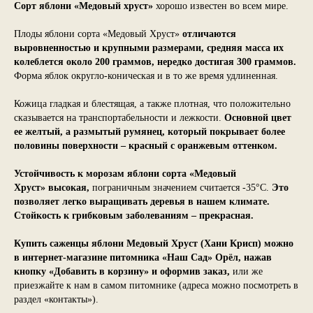
Сорт яблони «Медовый хруст»
хорошо известен во всем мире.
Плоды яблони сорта «Медовый Хруст»
отличаются
выровненностью и крупными размерами, средняя масса их
колеблется около 200 граммов, нередко достигая 300 граммов.
Форма яблок округло-коническая и в то же время удлиненная.
Кожица гладкая и блестящая, а также плотная, что положительно
сказывается на транспортабельности и лежкости.
Основной цвет
ее желтый, а размытый румянец, который покрывает более
половины поверхности – красный с оранжевым оттенком.
Устойчивость к морозам яблони сорта «Медовый
Хруст» высокая,
пограничным значением считается -35°С.
Это
позволяет легко выращивать деревья в нашем климате.
Стойкость к грибковым заболеваниям – прекрасная.
Купить саженцы яблони Медовый Хруст (Хани Крисп) можно
в интернет-магазине питомника «Наш Сад» Орёл, нажав
кнопку «Добавить в корзину» и оформив заказ,
или же
приезжайте к нам в самом питомнике (адреса можно посмотреть в
раздел «контакты»).