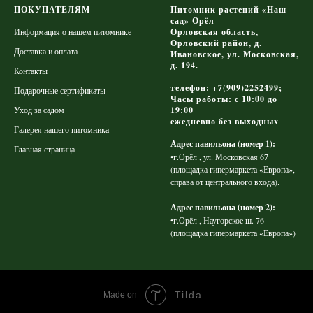
ПОКУПАТЕЛЯМ
Питомник растений «Наш
сад» Орёл
Информация о нашем питомнике
Орловская область,
Орловский район, д.
Доставка и оплата
Ивановское, ул. Московская,
д. 194.
Контакты
телефон: +7(909)2252499;
Подарочные сертификаты
Часы работы: с 10:00 до
Уход за садом
19:00
ежедневно без выходных
Галерея нашего питомника
Адрес павильона (номер 1):
Главная страница
•г.Орёл , ул. Московская 67
(площадка гипермаркета «Европа»,
справа от центрального входа).
Адрес павильона (номер 2):
•г.Орёл , Наугорское ш. 76
(площадка гипермаркета «Европа»)
Tilda
Made on