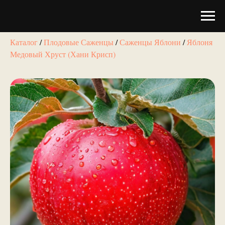
Каталог
/
Плодовые Саженцы
/
Саженцы Яблони
/
Яблоня
Медовый Хруст (Хани Крисп)