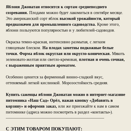
Яблоня Джонатан относится к сортам среднепозднего
созревания.
Плодами можно будет лакомиться в сентябре месяце.
Это американский сорт яблок
высокой урожайности, который
предназначен для промышленного садоводства.
Кроме этого,
яблони пользуются популярностью и у любителей-садоводов.
Окраска темно-красная, интенсивно размытая, с легким
глянцевым блеском.
На плодах заметны подкожные белые
точки. Форма яблок округлая или округло-коническая.
Мякоть
зеленовато-желтая или светло-кремовая,
плотная и очень сочная,
с выраженным приятным ароматом.
Особенно ценится за фирменный винно-сладкий вкус,
оттеняемый легкой кислинкой. Морозостойкость средняя.
Купить саженцы яблони Джонатан можно в интернет-магазине
питомника «Наш Сад» Орёл, нажав кнопку «Добавить в
корзину» и оформив заказ,
или же приезжайте к нам в самом
питомнике (адреса можно посмотреть в раздел «контакты»).
————————————————————————
С ЭТИМ ТОВАРОМ ПОКУПАЮТ: