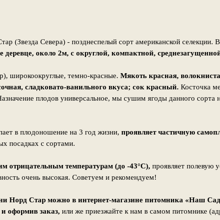
тар (Звезда Севера) - позднеспелый сорт американской селекции.
е деревце, около 2м, с округлой, компактной, среднезагущенно
р), широкоокруглые, темно-красные.
Мякоть красная, волокниста
сочная, сладковато-ванильного вкуса; сок красный.
Косточка ме
 Назначение плодов универсальное, мы сушим ягоды данного сорта
ает в плодоношение на 3 год жизни,
проявляет частичную самоп
ых посадках с сортами.
им отрицательным температурам (до -43°С),
проявляет полевую у
вность очень высокая. Советуем и рекомендуем!
и Норд Стар можно в интернет-магазине питомника «Наш Сад
 и оформив заказ,
или же приезжайте к нам в самом питомнике (а