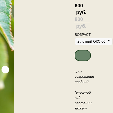
600
руб.
800
руб.
ВОЗРАСТ
ДОБАВИТЬ В КО
срок
созревания:
поздний
*внешний
вид
растений
может