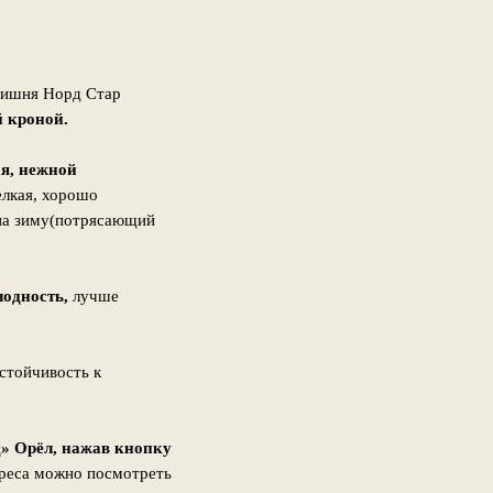
 Вишня Норд Стар
й кроной.
я, нежной
лкая, хорошо
 на зиму(потрясающий
лодность,
лучше
стойчивость к
» Орёл, нажав кнопку
дреса можно посмотреть