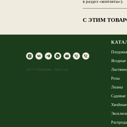
в раздел «контакты»).
——————————
С ЭТИМ ТОВА
КАТА
Плодовы
Ягодные
Листвен
2025 © Питомник «Наш Сад»
Розы
Лианы
Садовые 
Хвойные
Эксклюз
Распрод