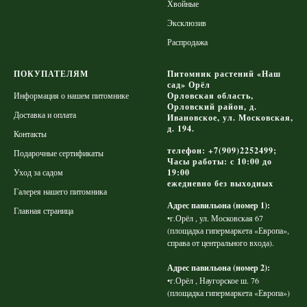
Хвойные
Эксклюзив
Распродажа
ПОКУПАТЕЛЯМ
Питомник растений «Наш
сад» Орёл
Информация о нашем питомнике
Орловская область,
Орловский район, д.
Доставка и оплата
Ивановское, ул. Московская,
д. 194.
Контакты
телефон: +7(909)2252499;
Подарочные сертификаты
Часы работы: с 10:00 до
Уход за садом
19:00
ежедневно без выходных
Галерея нашего питомника
Адрес павильона (номер 1):
Главная страница
•г.Орёл , ул. Московская 67
(площадка гипермаркета «Европа»,
справа от центрального входа).
Адрес павильона (номер 2):
•г.Орёл , Наугорское ш. 76
(площадка гипермаркета «Европа»)