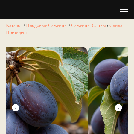
Каталог
/
Плодовые Саженцы
/
Саженцы Сливы
/
Слива
Президент