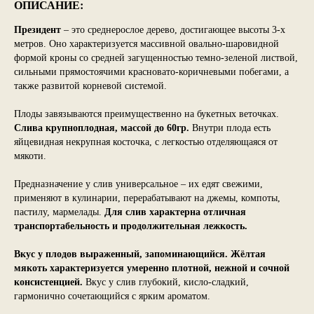
ОПИСАНИЕ:
Президент
– это среднерослое дерево, достигающее высоты 3-х
метров. Оно характеризуется массивной овально-шаровидной
формой кроны со средней загущенностью темно-зеленой листвой,
сильными прямостоячими красновато-коричневыми побегами, а
также развитой корневой системой.
Плоды завязываются преимущественно на букетных веточках.
Слива крупноплодная, массой до 60гр.
Внутри плода есть
яйцевидная некрупная косточка, с легкостью отделяющаяся от
мякоти.
Предназначение у слив универсальное – их едят свежими,
применяют в кулинарии, перерабатывают на джемы, компоты,
пастилу, мармелады.
Для слив характерна отличная
транспортабельность и продолжительная лежкость.
Вкус у плодов выраженный, запоминающийся. Жёлтая
мякоть характеризуется умеренно плотной, нежной и сочной
консистенцией.
Вкус у слив глубокий, кисло-сладкий,
гармонично сочетающийся с ярким ароматом.