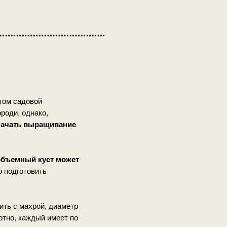
том садовой
роди, однако,
 начать выращивание
объемный куст может
 подготовить
ить с махрой, диаметр
тно, каждый имеет по