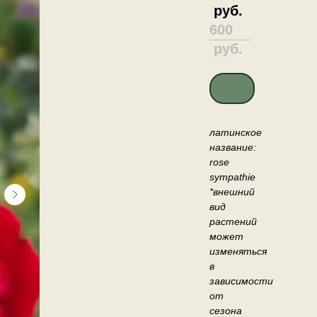
руб.
600
руб.
ДОБАВИТЬ В КО
латинское
название:
rose
sympathie
*внешний
вид
растений
может
изменяться
в
зависимости
от
сезона