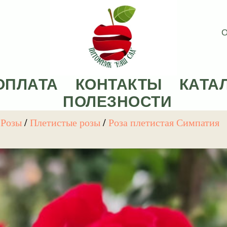
О
ОПЛАТА
КОНТАКТЫ
КАТА
ПОЛЕЗНОСТИ
/
Розы
/
Плетистые розы
/
Роза плетистая Симпатия