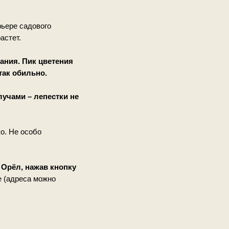
рьере садового
астет.
ания. Пик цветения
так обильно.
учами – лепестки не
о. Не особо
 Орёл, нажав кнопку
е (адреса можно