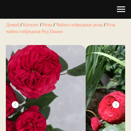
Домой
/
Каталог
/
Розы
/
Чайно-гибридные розы
/
Роза
чайно-гибридная Ред Пиано