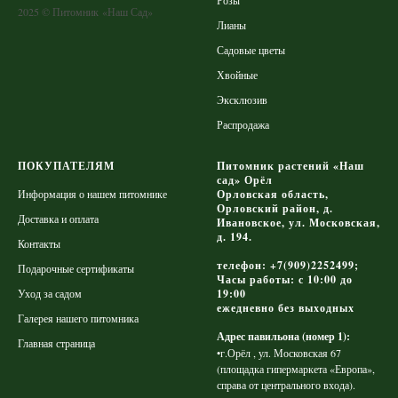
Розы
2025 © Питомник «Наш Сад»
Лианы
Садовые цветы
Хвойные
Эксклюзив
Распродажа
ПОКУПАТЕЛЯМ
Питомник растений «Наш
сад» Орёл
Информация о нашем питомнике
Орловская область,
Орловский район, д.
Доставка и оплата
Ивановское, ул. Московская,
д. 194.
Контакты
телефон: +7(909)2252499;
Подарочные сертификаты
Часы работы: с 10:00 до
Уход за садом
19:00
ежедневно без выходных
Галерея нашего питомника
Адрес павильона (номер 1):
Главная страница
•г.Орёл , ул. Московская 67
(площадка гипермаркета «Европа»,
справа от центрального входа).