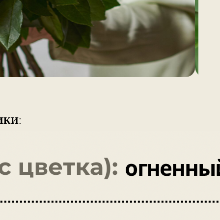
ИКИ
: