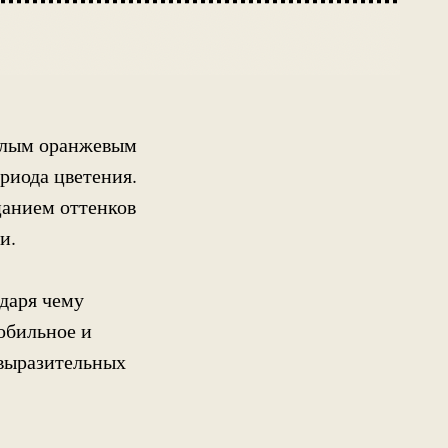
плым оранжевым
риода цветения.
цанием оттенков
и.
даря чему
обильное и
 выразительных