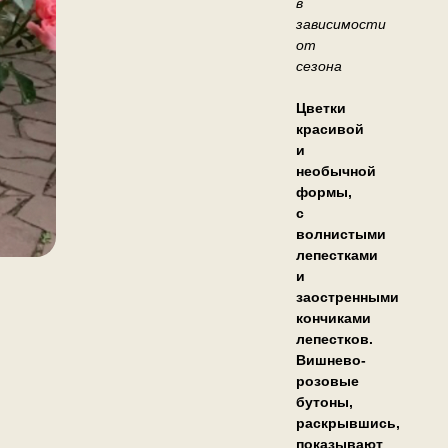
в
зависимости
от
сезона
Цветки
красивой
и
необычной
формы,
с
волнистыми
лепестками
и
заостренными
кончиками
лепестков.
Вишнево-
розовые
бутоны,
раскрывшись,
показывают