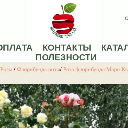
О
ОПЛАТА
КОНТАКТЫ
КАТА
ПОЛЕЗНОСТИ
/
Розы
/
Флорибунда розы
/
Роза флорибунда Мари К