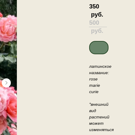
350
руб.
500
руб.
ДОБАВИТЬ В КО
латинское
название:
rose
marie
curie
*внешний
вид
растений
может
изменяться