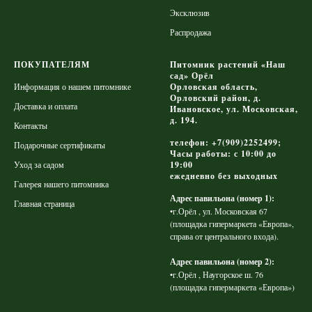
Эксклюзив
Распродажа
ПОКУПАТЕЛЯМ
Питомник растений «Наш
сад» Орёл
Информация о нашем питомнике
Орловская область,
Орловский район, д.
Доставка и оплата
Ивановское, ул. Московская,
д. 194.
Контакты
телефон: +7(909)2252499;
Подарочные сертификаты
Часы работы: с 10:00 до
Уход за садом
19:00
ежедневно без выходных
Галерея нашего питомника
Адрес павильона (номер 1):
Главная страница
•г.Орёл , ул. Московская 67
(площадка гипермаркета «Европа»,
справа от центрального входа).
Адрес павильона (номер 2):
•г.Орёл , Наугорское ш. 76
(площадка гипермаркета «Европа»)