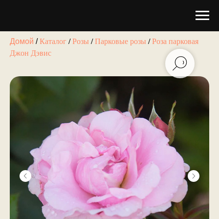
Каталог
/
Розы
/
Парковые розы
/
Роза парковая
Домой
/
Джон Дэвис