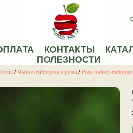
О
ОПЛАТА
КОНТАКТЫ
КАТА
ПОЛЕЗНОСТИ
/
Розы
/
Чайно-гибридные розы
/
Роза чайно-гибрид