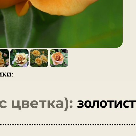
ИКИ
: