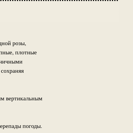
дной розы,
пные, плотные
рчичными
 сохраняя
ым вертикальным
перепады погоды.