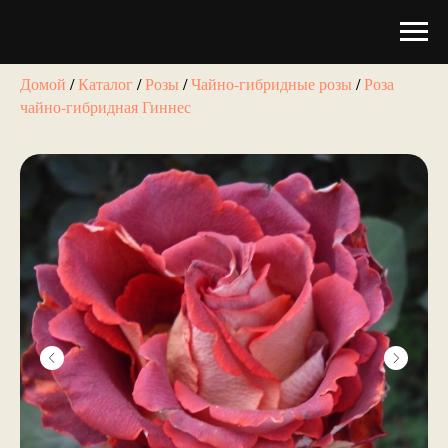
Домой
/
Каталог
/
Розы
/
Чайно-гибридные розы
/
Роза
чайно-гибридная Гиннес