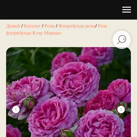
Домой
/
Каталог
/
Розы
/
Флорибунда розы
/
Роза
флорибунда Клэр Маршал