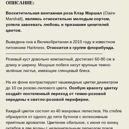
ОПИСАНИЕ:
Восхитительная винтажная роза Клэр Маршал
(Claire
Marshall),
являясь относительно молодым сортом,
успела завоевать любовь и признание ценителей
цветов.
Выведена она в Великобритании в 2010 году в известном
питомнике Harkness.
Относится к группе флорибунда.
————————————————————————
Розовый куст довольно компактный, достигает 60-80 см в
длину и ширину. Мощные побеги несут крупные темно-
зелёные листья, имеющие глянцевый блеск.
На их фоне контрастируют чашевидные цветки диаметром
до 10 см розово-лилового цвета.
Особую красоту цветку
создаёт постепенный переход от темно-розовой
середины к светло-розовой периферии.
Каждый цветок состоит из 40 махровых лепестков. На стебле
образуется от одного до пяти бутонов с интенсивным
приятным ароматом. Цветение обильное, с июня по конец
октября в две волны с незначительным периодом покоя.