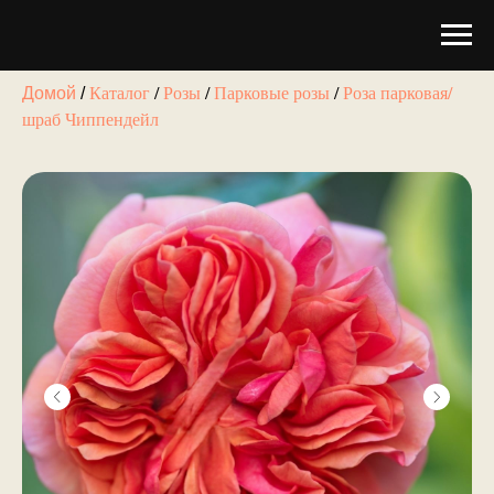
Каталог
/
Розы
/
Парковые розы
/
Роза парковая/
Домой
/
шраб Чиппендейл