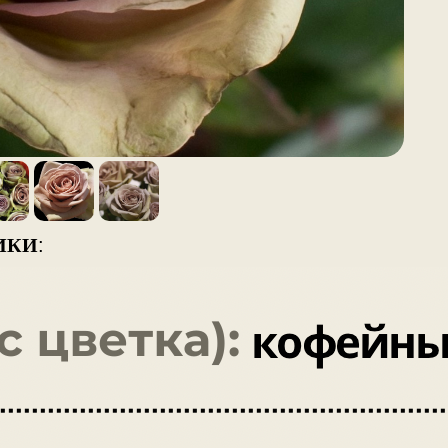
ИКИ
: