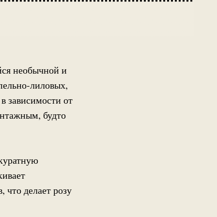
йся необычной и
пельно-лиловых,
в зависимости от
интажным, будто
ккуратную
кивает
, что делает розу