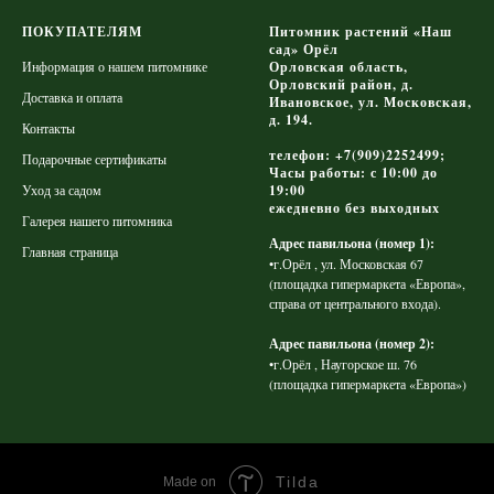
ПОКУПАТЕЛЯМ
Питомник растений «Наш
сад» Орёл
Информация о нашем питомнике
Орловская область,
Орловский район, д.
Доставка и оплата
Ивановское, ул. Московская,
д. 194.
Контакты
телефон: +7(909)2252499;
Подарочные сертификаты
Часы работы: с 10:00 до
Уход за садом
19:00
ежедневно без выходных
Галерея нашего питомника
Адрес павильона (номер 1):
Главная страница
•г.Орёл , ул. Московская 67
(площадка гипермаркета «Европа»,
справа от центрального входа).
Адрес павильона (номер 2):
•г.Орёл , Наугорское ш. 76
(площадка гипермаркета «Европа»)
Tilda
Made on