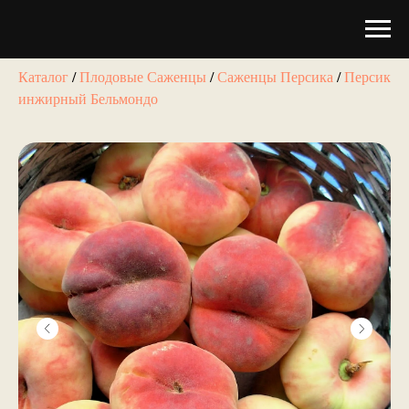
Каталог
/
Плодовые Саженцы
/
Саженцы Персика
/
Персик
инжирный Бельмондо