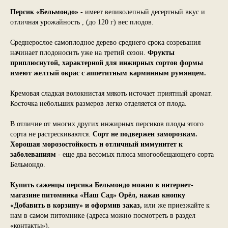
Персик «Бельмондо»
- имеет великолепный десертный вкус и
отличная урожайность , (до 120 г) вес плодов.
Среднерослое самоплодное дерево среднего срока созревания
начинает плодоносить уже на третий сезон.
Фрукты
приплюснутой, характерной для инжирных сортов формы
имеют желтый окрас с аппетитным карминным румянцем.
Кремовая сладкая волокнистая мякоть источает приятный аромат.
Косточка небольших размеров легко отделяется от плода.
В отличие от многих других инжирных персиков плоды этого
сорта не растрескиваются.
Сорт не подвержен заморозкам.
Хорошая морозостойкость и отличный иммунитет к
заболеваниям
- еще два весомых плюса многообещающего сорта
Бельмондо.
Купить саженцы персика Бельмондо можно в интернет-
магазине питомника «Наш Сад» Орёл, нажав кнопку
«Добавить в корзину» и оформив заказ,
или же приезжайте к
нам в самом питомнике (адреса можно посмотреть в раздел
«контакты»).