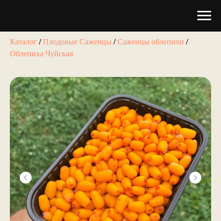
Каталог
/
Плодовые Саженцы
/
Саженцы облепихи
/
Облепиха Чуйская