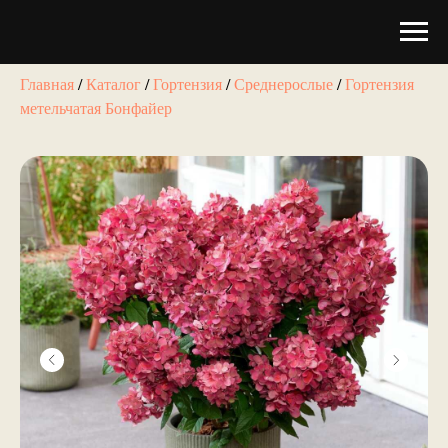
Главная
/
Каталог
/
Гортензия
/
Среднерослые
/
Гортензия
метельчатая Бонфайер