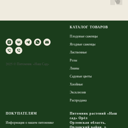
КАТАЛОГ ТОВАРОВ
Плодовые саженцы
Ягодные саженцы
Лиственные
Розы
2025 © Питомник «Наш Сад»
Лианы
Садовые цветы
Хвойные
Эксклюзив
Распродажа
ПОКУПАТЕЛЯМ
Питомник растений «Наш
сад» Орёл
Информация о нашем питомнике
Орловская область,
Орловский район, д.