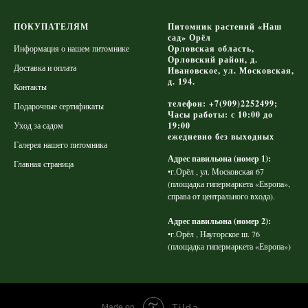
ПОКУПАТЕЛЯМ
Питомник растений «Наш
сад» Орёл
Информация о нашем питомнике
Орловская область,
Орловский район, д.
Доставка и оплата
Ивановское, ул. Московская,
д. 194.
Контакты
телефон: +7(909)2252499;
Подарочные сертификаты
Часы работы: с 10:00 до
Уход за садом
19:00
ежедневно без выходных
Галерея нашего питомника
Адрес павильона (номер 1):
Главная страница
•г.Орёл , ул. Московская 67
(площадка гипермаркета «Европа»,
справа от центрального входа).
Адрес павильона (номер 2):
•г.Орёл , Наугорское ш. 76
(площадка гипермаркета «Европа»)
Tilda
Made on